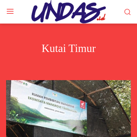
Kutai Timur
Balikpapan
Berau
Bontang
Kutai Barat
Kutai Kartanega