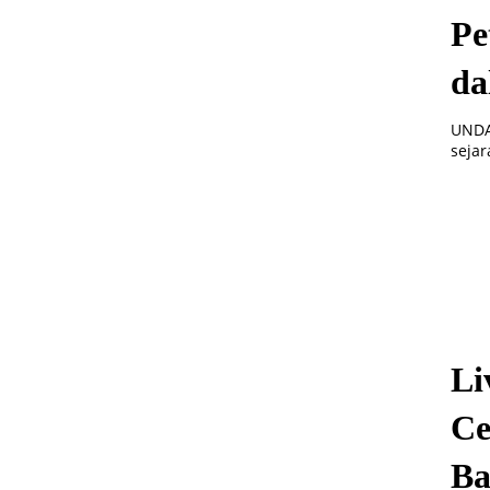
Pe
da
UNDA
sejar
Li
Ce
Ba