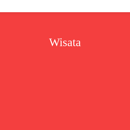
Lifestyle
Bisnis
Cerita
Wisata
Berita
Wisata
kel
Berita
Berita Kalsel
Berita Kalteng
Berita Ka