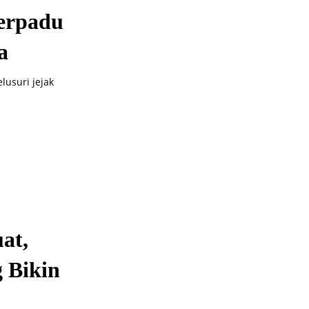
Berpadu
a
usuri jejak
at,
 Bikin