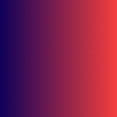
Berkendara di Hari Anak Nasional
Berita Kaltim
PWI Kaltim Hapus Kesan Eksklusif, Perekrutan Anggota
Kedepankan Kompetensi dan Penegakan Etik
Bisnis
Double Winner! Abimanyu Bintang Kuasai IHTTC 2026, Pimpin
Klasemen
Ramadhipa Jaga Asa Juara! Tambah 4 Poin Jelang Jeda Musim