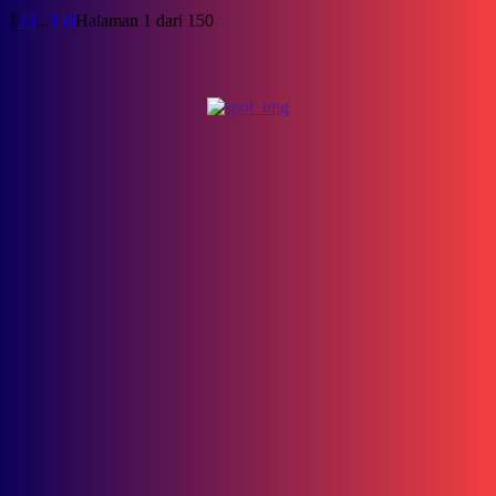
1
2
3
...
150
Halaman 1 dari 150
Cerita
Fenomena Merantau di Indonesia, Ini 5 Daerah Tujuan Favorit
Para Perantau
April 6, 2025
Menjelajahi Misteri Sungai Mahakam dalam Film Pendek “Hantu
Banyu”
Juni 4, 2024