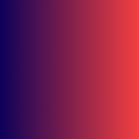
Double Winner! Abimanyu Bintang Kuasai IHTTC 2026, Pimpin
Klasemen
Agustus 3, 2026
Ramadhipa Jaga Asa Juara! Tambah 4 Poin Jelang Jeda Musim
Moto3 Junior
Juli 30, 2026
Grill Mania Grand Verona Samarinda, Tempat Nongkrong Baru
dengan Unlimited Fun dan City View
Juli 30, 2026
Dominasi Mandalika! Astra Motor Racing Team Borong 7
Podium di Seri 3 MRS 2026
Juli 29, 2026
Mini Launching New Honda Vario Evo 160 Ramaikan Sangatta,