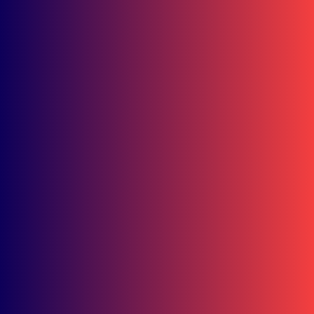
Ada Musik hingga Games Seru
Juli 2, 2026
Valrossi Pecah Telur! Crosser AHM Raih Podium Perdana di Keju
MX2 2026
Juni 29, 2026
Seru! Ayah dan Anak Nikmati Riding hingga Campfire di PCX Bike
Playland
Juni 22, 2026
Andi Gilang Cs Bersinar, Astra Motor Racing Team Panen 9 Podiu
MRS 2026
Juni 22, 2026