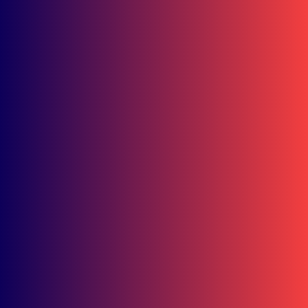
Wisata
Bisnis
15.000 Mangrove Ditanam, Ekowisata
Tambaksari Makin Siap Jadi Destinasi
Hijau
UNDAS.ID, Karawang – PT Astra Honda Motor (AHM)
memperkuat...