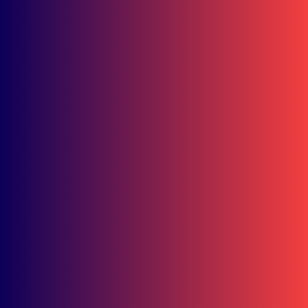
15.000 Mangrove
Ditanam, Ekowisata
Tambaksari Makin Siap
Jadi Destinasi Hijau
UNDAS.ID, Karawang – PT Astra Honda Motor (AHM)
memperkuat...
redaksi
News