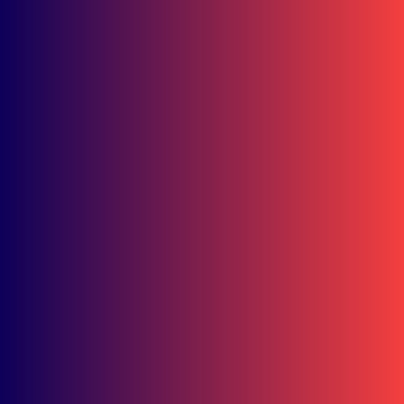
Honda Kaltim
Safety Riding Center Baru Ini, Hadirkan Edukasi Berkendara
dari Anak hingga Dewasa
Berita
10 Talenta Muda Bersiap Jadi Pebalap Profesional
Balikpapan
Tanpa Biaya Pendidikan, IKIP PGRI Kaltim Terapkan Gratispol
Total Mulai 2026
Balikpapan
Akademisi Bicara Dampak Gratispol Kaltim, Ini Penilaian