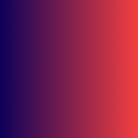
Bisnis
Grill Mania Grand Verona Samarinda, Tempat Nongkrong Baru
dengan Unlimited Fun dan City View
Honda Kaltim
Petualangan dan Wisata Sejarah Berpadu dalam Historical Ride di
Samarinda
Banjarbaru
Living Museum Banjarbaru Menguat, Cempaka Bisa
Jadi Ikon Baru yang Bikin Bangga
Dominasi Mandalika! Astra Motor Racing Team Borong 7 Podium di S
MRS 2026