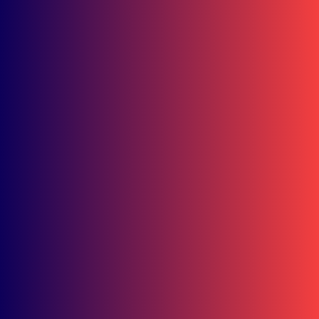
Bisnis
Kampanye “Di Jalan Fokus, Kuliah Mulus” Ajak Mahasiswa
UMKT Lebih Peduli Keselamatan
Berita Kaltim
Pelajar Kaltim Diimbau Kuasai Etika Digital di Tengah
Perubahan Sistem Pembelajaran
Bisnis
Double Winner! Abimanyu Bintang Kuasai IHTTC 2026, Pimpin
Klasemen
Bisnis
Ramadhipa Jaga Asa Juara! Tambah 4 Poin Jelang Jeda Musim
Moto3 Junior