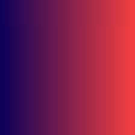
Putri Junjung Buih dan Kain Sasirangan
Maret 6, 2023
Facebook Comments Box
Honda Kaltim
Petualangan dan Wisata Sejarah Berpadu dalam Historical Ride di
Samarinda
Bisnis
Astra Motor Resmikan Main Dealer Kaltim 2, Hadirkan Layanan