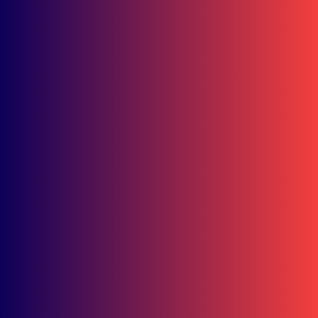
Juli 29, 2026
Mini Launching New Honda Vario Evo 160 Ramaikan Sangatta, Sima
Harga Terbarunya
Juli 28, 2026
Juara 1 Nasional! Astra Motor Kalimantan Timur 2 Sabet Best Main De
AHM-TSC 2026
Juli 27, 2026
Intip Jagoan Astra Motor Kaltim 2 di Astra Honda Instructors Competi
2026
Juli 25, 2026
45 Polisi Cilik Ikuti Edukasi Keselamatan Berkendara di Hari Anak
Nasional