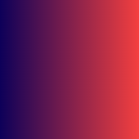
Ramadhipa Jaga Asa Juara!
Tambah 4 Poin Jelang Jeda Musim
Moto3 Junior
UNDAS.ID, Prancis – Muhammad Kiandra Ramadhipa kembali
menambah pundi-pundi...
Resky dan Abim Sumbang Dua Podium Indonesia di IHTTC 2026
Putaran Sepang
Juli 16, 2026
Vario Street Nation Perkuat Solidaritas di Samarinda
Juli 4, 2026
Honda Music Corner Sukses Curi Perhatian Anak Muda Samarind