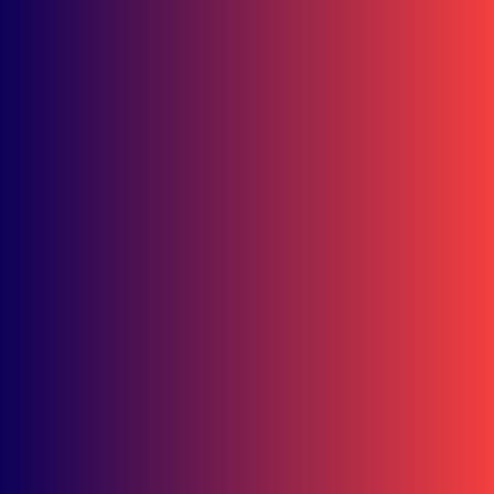
Simak Harga Terbarunya
Juli 28, 2026
Bisnis
Juara 1 Nasional! Astra Motor Kalimantan Timur 2 Sabet Best
Main Dealer AHM-TSC 2026
Bisnis
Intip Jagoan Astra Motor Kaltim 2 di Astra Honda Instructors
Competition 2026
Bisnis
45 Polisi Cilik Ikuti Edukasi Keselamatan