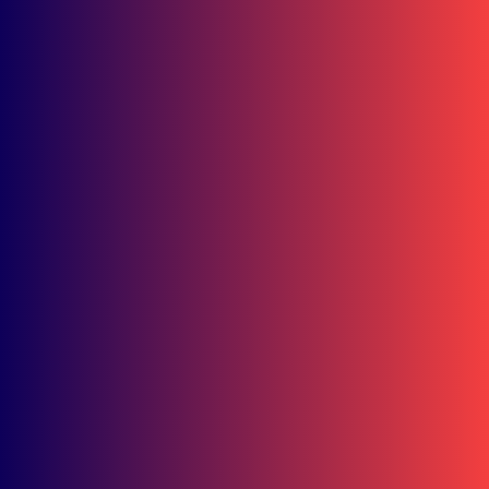
Rektor IKIP PGRI
Berita Kaltim
Teknologi Smart Dryer System Tingkatkan Produksi Talas
Beneng hingga 55 Persen
Berita Kaltim
Guru Papua Raih Terbaik 1 Guru Inspiratif Astra Honda 2025,
Ini Inovasinya
Berita Kaltim
Program Sekolah Bilingual Kaltim Dimulai, Target Cetak
Lulusan Berdaya Saing Internasional