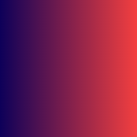
Juli 24, 2026
Safety Riding Camp 2026 Cetak Agen Keselamatan Berkendara dari
Seluruh Indonesia
Juli 23, 2026
Popular