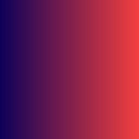
Bisnis
Ramadhipa Jaga Asa Juara! Tambah 4 Poin Jelang
Jeda Musim Moto3 Junior
Bisnis
Double Winner! Abimanyu Bintang Kuasai IHTTC 2026, Pimpin
Klasemen
Lifestyle
Bisnis