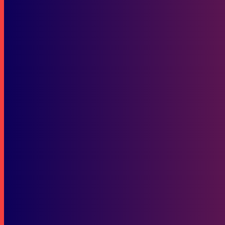
Laki Code: Astra Motor Kaltim 2 Hadirkan Ruang Kreatif Pria Keren 
Berita Kaltim
Putra AP Borong Gelar di Honda Dream Cup Samarinda 2025, Target
SOP Perlindungan Wartawan
Subscribe to our stories
To be updated with all the latest news, offers and special announcements.
SUBSCRIBE