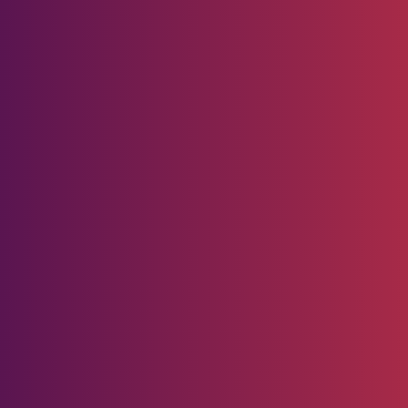
dan Berkarakter
Pedoman
Media
Siber
kan Tembus Event Nasional
Redaksi