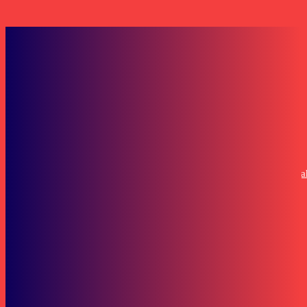
Juli 29, 2026
Facebook Comments Box
Berita
Miris! Dokter Keturunan Pendiri RSHD Ungkap Jasa Medis Tak Perna
Dibayar
Pemuda dan Olahraga
Siswa MAN 1 Samarinda Juarai AHM Best Student 2024
SOP Perlindungan Wartawan