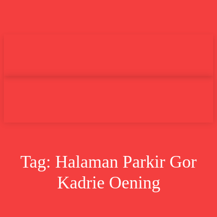
Undas.id
Lifestyle
Bisnis
Cer
Search
Tag:
Halaman Parkir Gor
Kadrie Oening