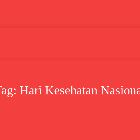
Lifestyle
Bisnis
Cerita
Wisata
Berita
Tag:
Hari Kesehatan Nasiona