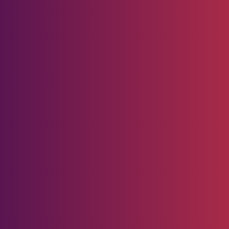
na 2025
Pedoman
Media
Siber
Sejarah
Redaksi