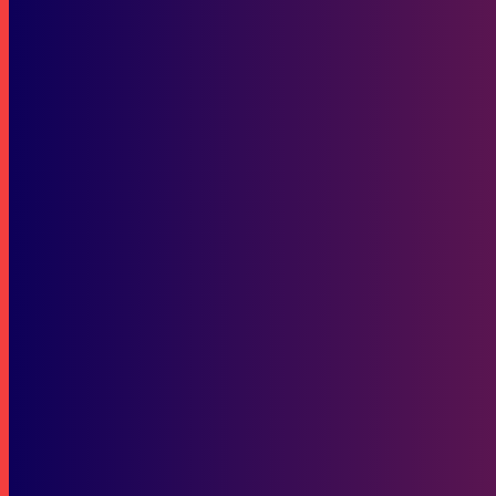
Dua Pebalap Astra Honda Siap Tampil Maksimal di JuniorGP Barcelo
Hiburan
Lagu Indonesia Raya Menggema di Sirkuit Prancis, Ramadhipa Cetak 
SOP Perlindungan Wartawan
Subscribe to our stories
To be updated with all the latest news, offers and special announcements.
SUBSCRIBE