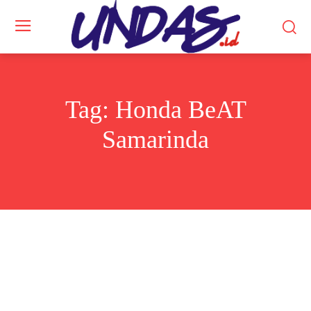
Tag:
Honda BeAT
Samarinda