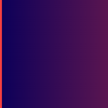
Resmi! DPR Sahkan UU BUMN, BPI Danantara Dibentuk untuk Perku
Pemuda dan Olahraga
Ada 4 Dimensi Penilaian di Pemilihan WMP Berprestasi Kaltim 2024
SOP Perlindungan Wartawan
Subscribe to our stories
To be updated with all the latest news, offers and special announcements.
SUBSCRIBE