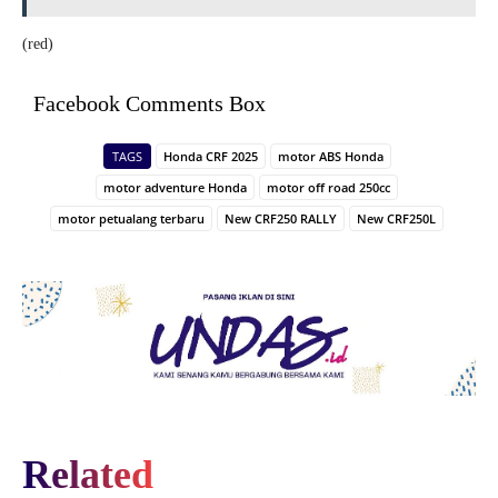
(red)
Facebook Comments Box
TAGS
Honda CRF 2025
motor ABS Honda
motor adventure Honda
motor off road 250cc
motor petualang terbaru
New CRF250 RALLY
New CRF250L
Related