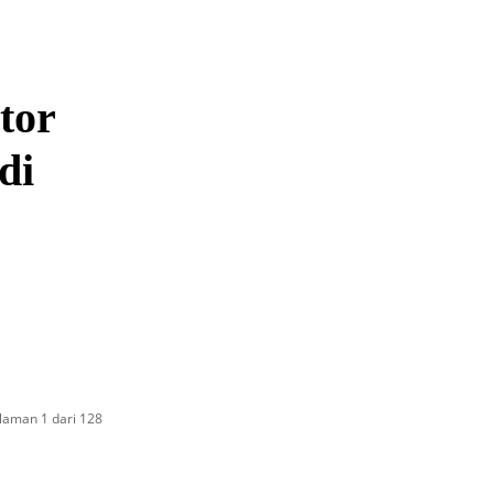
tor
di
laman 1 dari 128