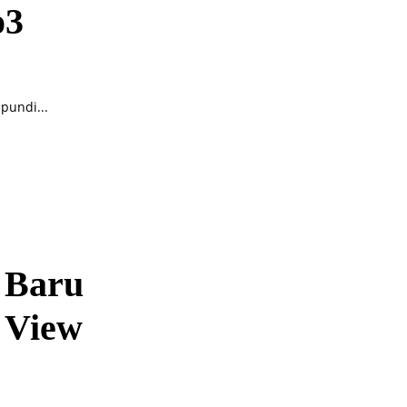
o3
undi...
 Baru
 View