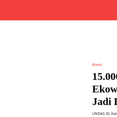
Bisnis
15.0
Ekow
Jadi 
UNDAS.ID, Ka