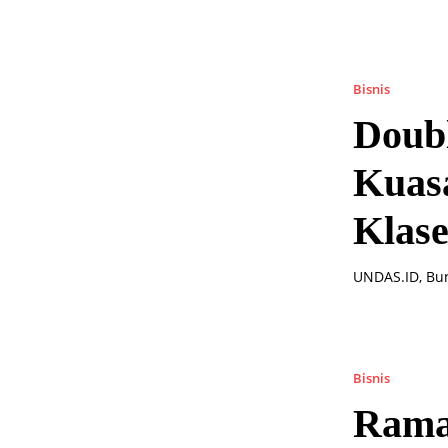
Bisnis
Doub
Kuas
Klas
UNDAS.ID, Bu
Bisnis
Rama