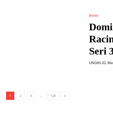
Bisnis
Domi
Raci
Seri
UNDAS.ID, Man
...
1
2
3
128