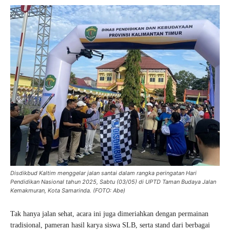
Disdikbud Kaltim menggelar jalan santai dalam rangka peringatan Hari
Pendidikan Nasional tahun 2025, Sabtu (03/05) di UPTD Taman Budaya Jalan
Kemakmuran, Kota Samarinda. (FOTO: Abe)
Tak hanya jalan sehat, acara ini juga dimeriahkan dengan permainan
tradisional, pameran hasil karya siswa SLB, serta stand dari berbagai