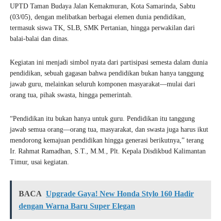
UPTD Taman Budaya Jalan Kemakmuran, Kota Samarinda, Sabtu
(03/05), dengan melibatkan berbagai elemen dunia pendidikan,
termasuk siswa TK, SLB, SMK Pertanian, hingga perwakilan dari
balai-balai dan dinas.
Kegiatan ini menjadi simbol nyata dari partisipasi semesta dalam dunia
pendidikan, sebuah gagasan bahwa pendidikan bukan hanya tanggung
jawab guru, melainkan seluruh komponen masyarakat—mulai dari
orang tua, pihak swasta, hingga pemerintah.
“Pendidikan itu bukan hanya untuk guru. Pendidikan itu tanggung
jawab semua orang—orang tua, masyarakat, dan swasta juga harus ikut
mendorong kemajuan pendidikan hingga generasi berikutnya,” terang
Ir. Rahmat Ramadhan, S.T., M.M., Plt. Kepala Disdikbud Kalimantan
Timur, usai kegiatan.
BACA
Upgrade Gaya! New Honda Stylo 160 Hadir
dengan Warna Baru Super Elegan