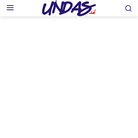
Plt. Kepala Disdikbud Kaltim, Ir. Rahmat Ramadhan, S.T., M.M. (FOTO: Abe)