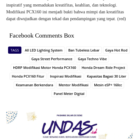
inspiratif yang memadukan kreatifitas, keahlian, dan teknologi.
Modifikasi PCX160 ini menjadi bukti bahwa mimpi dan kreatifitas
dapat diwujudkan dengan tekad dan pendampingan yang tepat. (red)
Facebook Comments Box
TAGS
All LED Lighting System
Ban Tubeless Lebar
Gaya Hot Rod
Gaya Street Performance
Gaya Techno Vibe
HDRP Modifikasi Motor Honda PCX160
Honda Dream Ride Project
Honda PCX160 Fitur
Inspirasi Modifikasi
Kapasitas Bagasi 30 Liter
Keamanan Berkendara
Mentor Modifikasi
Mesin eSP+ 160cc
Panel Meter Digital