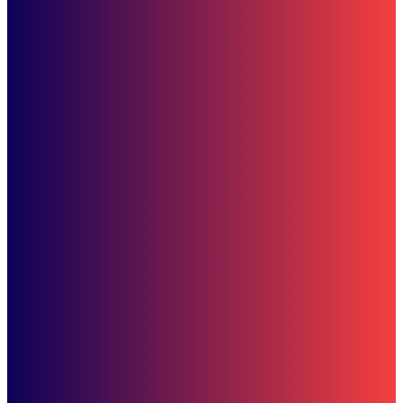
Berita
Rudy Mas’ud-Seno Aji Unggul, Isran-Hadi Tertinggal di Pilgub Kalti
Pemuda dan Olahraga
Biaya Kesehatan Makin Tinggi, Ini Pesan Bidang Pembudayaan
Olahraga
SOP Perlindungan Wartawan
Subscribe to our stories
To be updated with all the latest news, offers and special announcements.