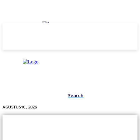
Search
AGUSTUS10 , 2026
Undas.id
Lifestyle
Bisnis
Cerita
Wisata