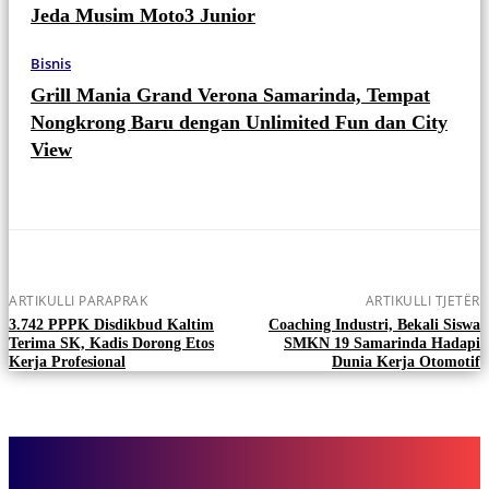
Jeda Musim Moto3 Junior
Bisnis
Grill Mania Grand Verona Samarinda, Tempat
Nongkrong Baru dengan Unlimited Fun dan City
View
ARTIKULLI PARAPRAK
ARTIKULLI TJETËR
3.742 PPPK Disdikbud Kaltim
Coaching Industri, Bekali Siswa
Terima SK, Kadis Dorong Etos
SMKN 19 Samarinda Hadapi
Kerja Profesional
Dunia Kerja Otomotif