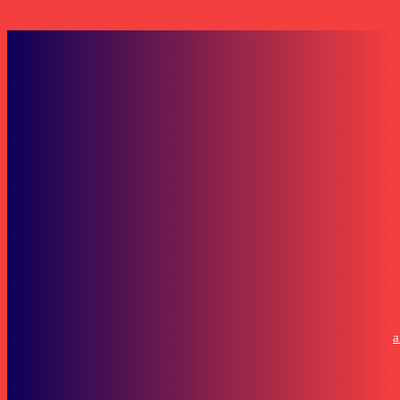
Juli 29, 2026
Facebook Comments Box
Pemuda dan Olahraga
Dispora Kaltim Lakukan Verifikasi Lapangan di Pemilihan Pemuda
Prestasi
Lifestyle
Indahnya Ramadan: GM FKPPI Kaltim Tebar Berkah di Jalan S Parm
Samarinda