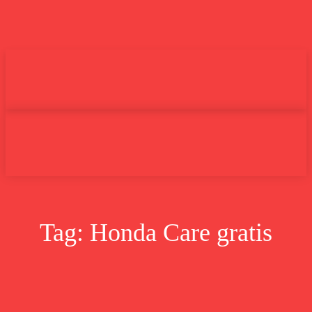
Undas.id
Lifestyle
Bisnis
Cer
Search
Tag:
Honda Care gratis