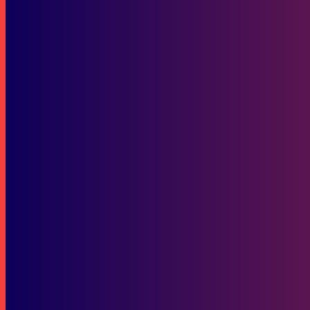
Pentingnya Memilih Helm Tepat demi #Cari_Aman di Jalan
Berita Kaltim
Komunitas Honda Samarinda Meriahkan Honda Dream Cup 2025, Duk
SOP Perlindungan Wartawan
Subscribe to our stories
To be updated with all the latest news, offers and special announcements.
SUBSCRIBE