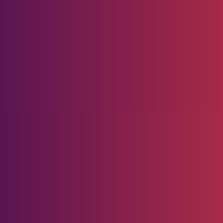
Pedoman
Media
Siber
ung Pebalap Muda Berprestasi
Redaksi