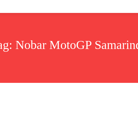
Lifestyle
Bisnis
Cerita
Wisata
Berita
ag:
Nobar MotoGP Samarin