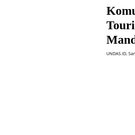
Komu
Tour
Mand
UNDAS.ID, Sam