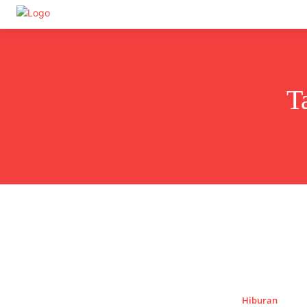
Undas.id
T
Hiburan