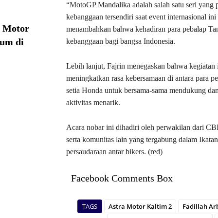
“MotoGP Mandalika adalah salah satu seri yang p
kebanggaan tersendiri saat event internasional ini
a Motor
menambahkan bahwa kehadiran para pebalap Tanah
ium di
kebanggaan bagi bangsa Indonesia.
Lebih lanjut, Fajrin menegaskan bahwa kegiatan 
meningkatkan rasa kebersamaan di antara para p
setia Honda untuk bersama-sama mendukung dan m
aktivitas menarik.
Acara nobar ini dihadiri oleh perwakilan dari
serta komunitas lain yang tergabung dalam Ikat
persaudaraan antar bikers. (red)
Facebook Comments Box
TAGS
Astra Motor Kaltim 2
Fadillah Ar