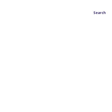
Wisata
Berita
Search
 2024. (Esti)