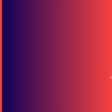
Bisnis
Safety Riding Camp 2026 Cetak Agen Keselamatan Berkendara dari
Seluruh Indonesia
Berita
Komunitas Lingkungan Salurkan Bantuan Korban Banjir di Tanah Lau
SOP Perlindungan Wartawan
Subscribe to our stories
To be updated with all the latest news, offers and special announcements.