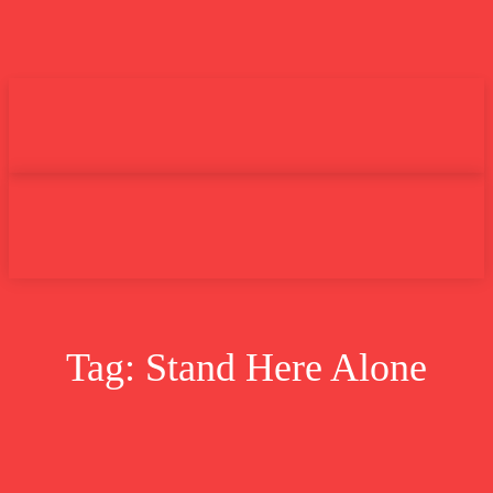
Undas.id
Lifestyle
Bisnis
Cer
Search
Tag:
Stand Here Alone