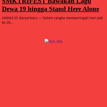
SMKTRIFEST Bawakan Lagu
Dewa 19 hingga Stand Here Alone
UNDAS.ID, Banjarbaru — Dalam rangka memperingati hari jadi
ke-20...
Popular
15.000 Mangrove Ditanam, Ekowisata Tambaksari Makin Siap
Jadi Destinasi Hijau
Agustus 5, 2026
Double Winner! Abimanyu Bintang Kuasai IHTTC 2026, Pimpin