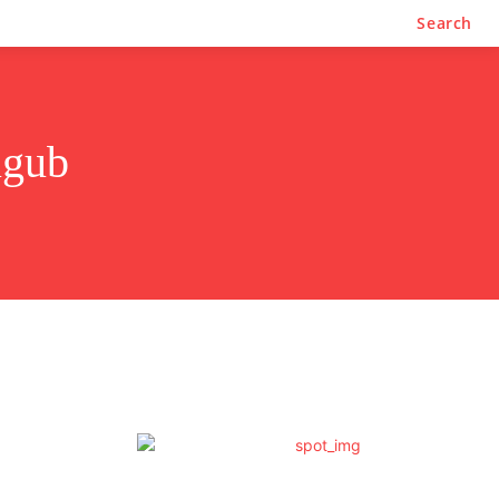
Search
lgub