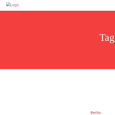
Undas.id
Tag
Berita