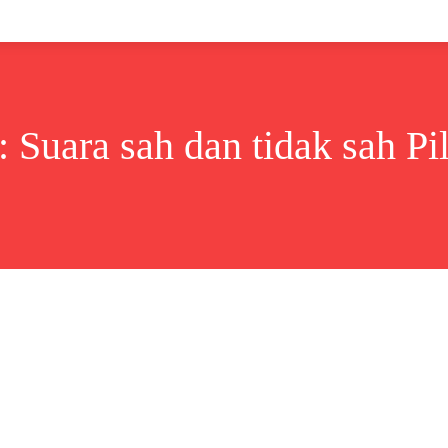
Lifestyle
Bisnis
Cerita
Wisata
Berita
:
Suara sah dan tidak sah Pi