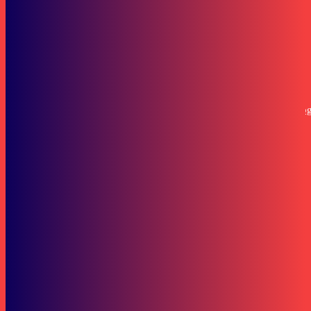
Bisnis
JOTA Digital Indonesia: Hubungkan Dunia Pramuka dengan Teknolog
Digital Terbaru
Lifestyle
Dominasi Oppenheimer di Oscar 2024, Bawa Pulang 7 Piala
SOP Perlindungan Wartawan
Subscribe to our stories
To be updated with all the latest news, offers and special announcements.