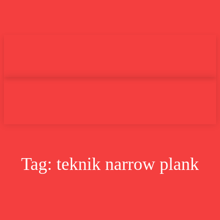
Undas.id
Lifestyle
Bisnis
Cer
Search
Tag:
teknik narrow plank