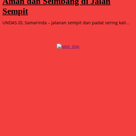
Aman dan Seimbang di Jalan
Sempit
UNDAS.ID, Samarinda – Jalanan sempit dan padat sering kali...
Popular
15.000 Mangrove Ditanam, Ekowisata Tambaksari Makin Siap
Jadi Destinasi Hijau
Agustus 5, 2026
Double Winner! Abimanyu Bintang Kuasai IHTTC 2026, Pimpin
Klasemen