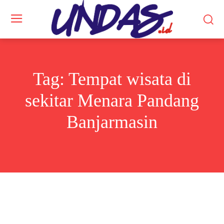
Tag:
Tempat wisata di
sekitar Menara Pandang
Banjarmasin