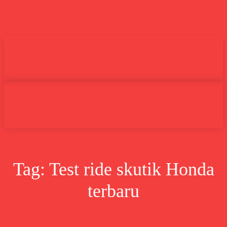
Undas.id
Lifestyle
Bisnis
Cer
Search
Tag:
Test ride skutik Honda
terbaru