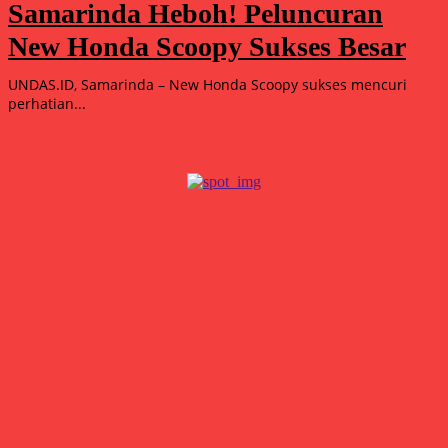
Samarinda Heboh! Peluncuran
New Honda Scoopy Sukses Besar
UNDAS.ID, Samarinda – New Honda Scoopy sukses mencuri
perhatian...
Popular
15.000 Mangrove Ditanam, Ekowisata Tambaksari Makin Siap
Jadi Destinasi Hijau
Agustus 5, 2026
Double Winner! Abimanyu Bintang Kuasai IHTTC 2026, Pimpin