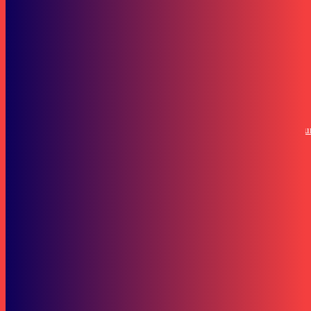
Pariwara
Honda EM1 e: dan Stylo 160 Curi Perhatian di Gelaran Honda Premi
Matic Day Samarinda
Berita Kaltim
Sekolah Unggulan Kaltim Bukan Sekadar Nama, Ini Kata Kepala
SMAN 16 Samarinda