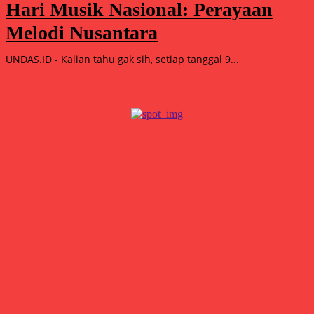
Hari Musik Nasional: Perayaan
Melodi Nusantara
UNDAS.ID - Kalian tahu gak sih, setiap tanggal 9...
Popular
15.000 Mangrove Ditanam, Ekowisata Tambaksari Makin Siap
Jadi Destinasi Hijau
Agustus 5, 2026
Double Winner! Abimanyu Bintang Kuasai IHTTC 2026, Pimpin