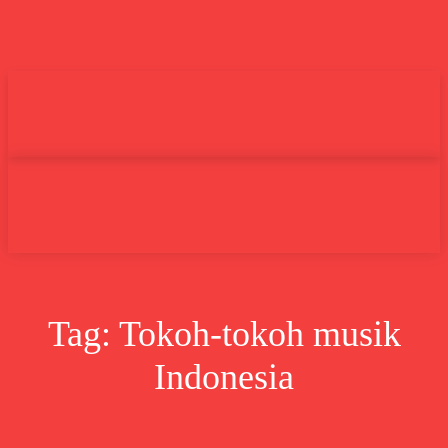
Undas.id
Lifestyle
Bisnis
Cer
Search
Tag:
Tokoh-tokoh musik
Indonesia