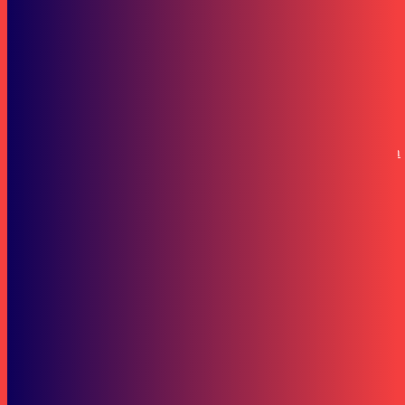
Artikel
Sejarah Ritual Pembuatan Kain Langgundi, Sekarang Dikenal dengan
Sasirangan
Bisnis
Tips Perawatan Sepeda Motor Pasca Mudik Agar Performa Tetap
Optimal
Subscribe to our stories