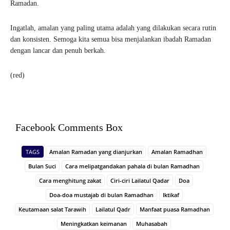
Ramadan.
Ingatlah, amalan yang paling utama adalah yang dilakukan secara rutin
dan konsisten. Semoga kita semua bisa menjalankan ibadah Ramadan
dengan lancar dan penuh berkah.
(red)
Facebook Comments Box
TAGS
Amalan Ramadan yang dianjurkan
Amalan Ramadhan
Bulan Suci
Cara melipatgandakan pahala di bulan Ramadhan
Cara menghitung zakat
Ciri-ciri Lailatul Qadar
Doa
Doa-doa mustajab di bulan Ramadhan
Iktikaf
Keutamaan salat Tarawih
Lailatul Qadr
Manfaat puasa Ramadhan
Meningkatkan keimanan
Muhasabah