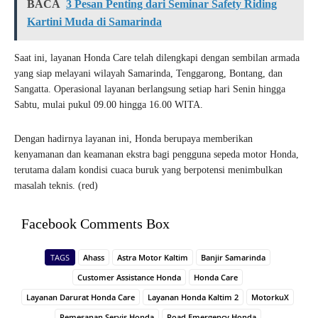
BACA
3 Pesan Penting dari Seminar Safety Riding
Kartini Muda di Samarinda
Saat ini, layanan Honda Care telah dilengkapi dengan sembilan armada
yang siap melayani wilayah Samarinda, Tenggarong, Bontang, dan
Sangatta. Operasional layanan berlangsung setiap hari Senin hingga
Sabtu, mulai pukul 09.00 hingga 16.00 WITA.
Dengan hadirnya layanan ini, Honda berupaya memberikan
kenyamanan dan keamanan ekstra bagi pengguna sepeda motor Honda,
terutama dalam kondisi cuaca buruk yang berpotensi menimbulkan
masalah teknis. (red)
Facebook Comments Box
TAGS
Ahass
Astra Motor Kaltim
Banjir Samarinda
Customer Assistance Honda
Honda Care
Layanan Darurat Honda Care
Layanan Honda Kaltim 2
MotorkuX
Pemesanan Servis Honda
Road Emergency Honda