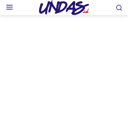
Honda Care sebagai layanan darurat akan kondisi sepeda motor Honda konsumen
yang mengalami permasalahan dijalan ataupun layanan service kunjung. (Esti)