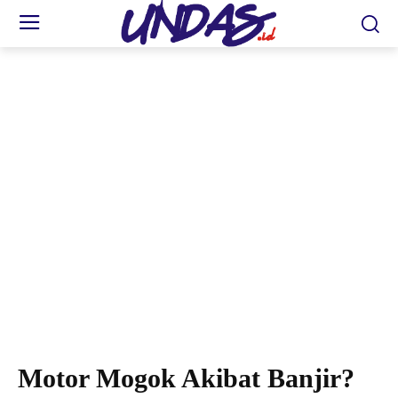
Astra Motor Kaltim 2 hadirkan layanan Honda Care gratis bagi korban banjir Kutai
Barat hingga 31 Mei 2026. (FOTO: Esti)
Motor Mogok Akibat Banjir?