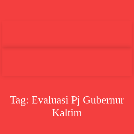
Undas.id
Lifestyle
Bisnis
Cer
Search
Tag:
Evaluasi Pj Gubernur
Kaltim