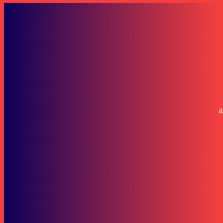
Bisnis
Musda ISMAPI Kaltim 2026 Tetapkan Kepemimpinan Baru Pendidika
Berbasis Kolaborasi
Pemuda dan Olahraga
SDM di UPTD PPO Bakal Ditingkatkan
SOP Perlindungan Wartawan
Subscribe to our stories