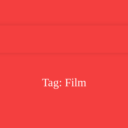
Lifestyle
Bisnis
Cerita
Wisata
Berita
Tag:
Film