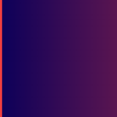
Pastikan #Cari_Aman Saat Mudik Lebaran dengan Sepeda Motor. Sim
Berita Kaltim
DPRD Kaltim Minta Percepatan Infrastruktur Jalan dan Irigasi di Kuka
SOP Perlindungan Wartawan
Subscribe to our stories
To be updated with all the latest news, offers and special announcements.
SUBSCRIBE