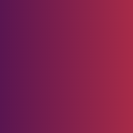
ak Tipsnya!
Pedoman
Media
Siber
r
Redaksi