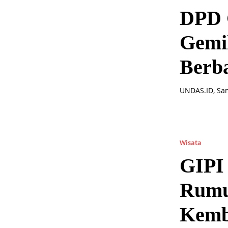
DPD G
Gemil
Berb
UNDAS.ID, Sam
Wisata
GIPI 
Rumu
Kemb