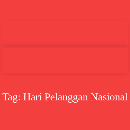
Undas.id
Lifestyle
Bisnis
Cer
Search
Tag:
Hari Pelanggan Nasional