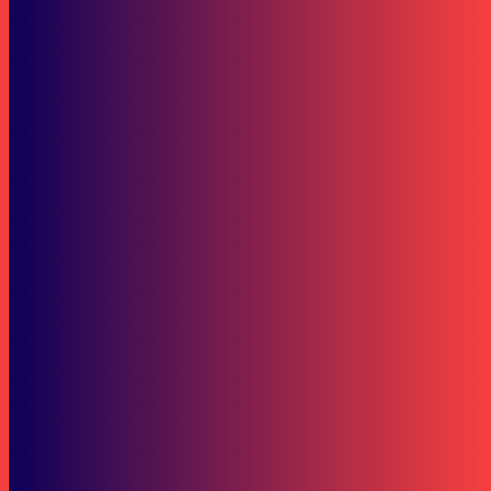
Honda Kaltim
Ramadhipa Taklukkan Estoril, Indonesia Raya Bergema di Moto3
Junior 2026
Lifestyle
Astra Honda Dukung 14 Pebalap Muda Indonesia Tembus Kancah
Balap Dunia
Subscribe to our stories