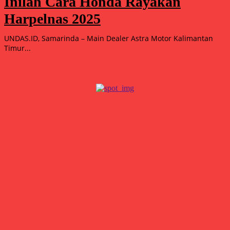
Inilah Cara Honda Rayakan
Harpelnas 2025
UNDAS.ID, Samarinda – Main Dealer Astra Motor Kalimantan
Timur...
Popular
15.000 Mangrove Ditanam, Ekowisata Tambaksari Makin Siap
Jadi Destinasi Hijau
Agustus 5, 2026
Double Winner! Abimanyu Bintang Kuasai IHTTC 2026, Pimpin