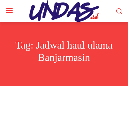
Tag:
Jadwal haul ulama
Banjarmasin