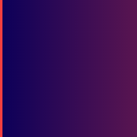
Ramadhipa Juara, Indonesia Raya Kembali Berkumandang di FIM Ju
Pemuda dan Olahraga
Menilik Masa Depan Hotel Atlet di Komplek Gelora Kadrie Oening (1
SOP Perlindungan Wartawan
Subscribe to our stories
To be updated with all the latest news, offers and special announcements.
SUBSCRIBE