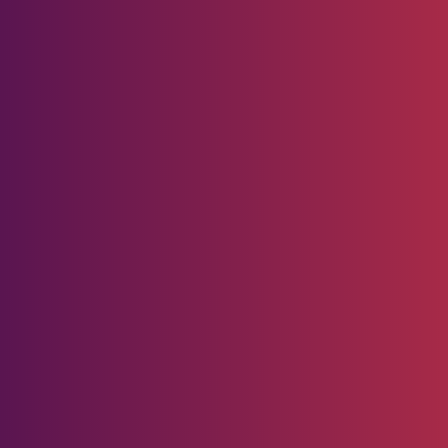
niorGP 2025
Pedoman
Media
Siber
)
Redaksi