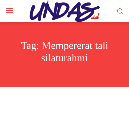
Tag:
Mempererat tali
silaturahmi