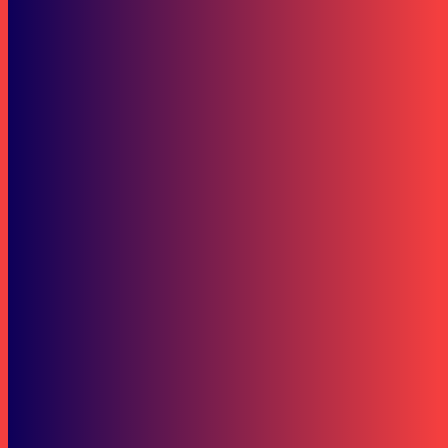
Bisnis
War Game Gel Blaster Samarinda: 40 Anak Muda Adu Strategi
Berita Kalsel
60 Tahun Tanah Laut: Warga Minta Pengabadian Nama Panitia Tujuh
Belas
SOP Perlindungan Wartawan
Subscribe to our stories
To be updated with all the latest news, offers and special announcements.