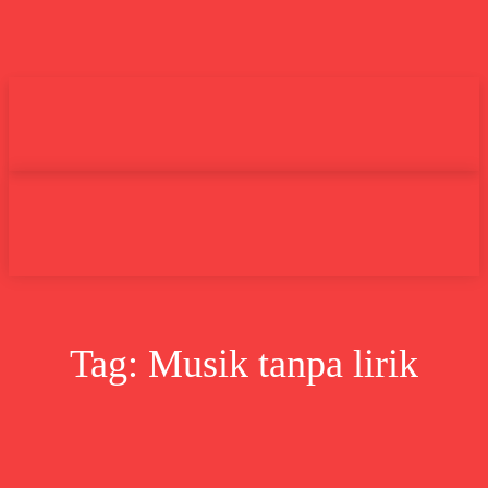
Undas.id
Lifestyle
Bisnis
Cer
Search
Tag:
Musik tanpa lirik