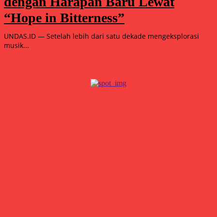
dengan Harapan Baru Lewat
“Hope in Bitterness”
UNDAS.ID — Setelah lebih dari satu dekade mengeksplorasi
musik...
Popular
15.000 Mangrove Ditanam, Ekowisata Tambaksari Makin Siap
Jadi Destinasi Hijau
Agustus 5, 2026
Double Winner! Abimanyu Bintang Kuasai IHTTC 2026, Pimpin