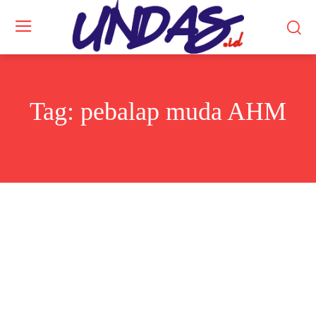
Tag:
pebalap muda AHM