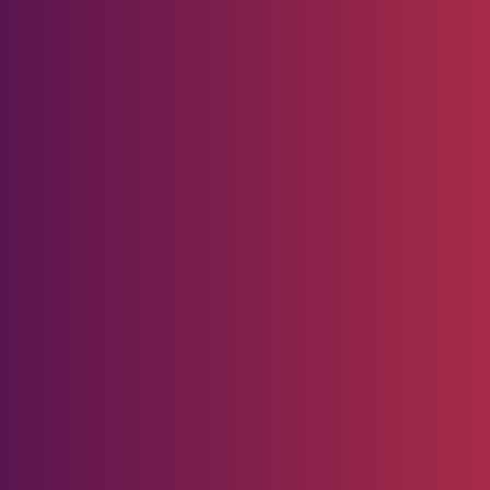
erja Otomotif
Pedoman
Media
Siber
SDGs Future Leaders
Redaksi