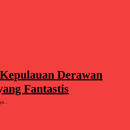
: Kepulauan Derawan
ang Fantastis
a...