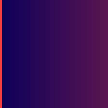
Coaching Industri, Bekali Siswa SMKN 19 Samarinda Hadapi Dunia K
Bisnis
Universitas Widya Gama Mahakam Wakili Samarinda di Astra Honda 
SOP Perlindungan Wartawan
Subscribe to our stories
To be updated with all the latest news, offers and special announcements.
SUBSCRIBE