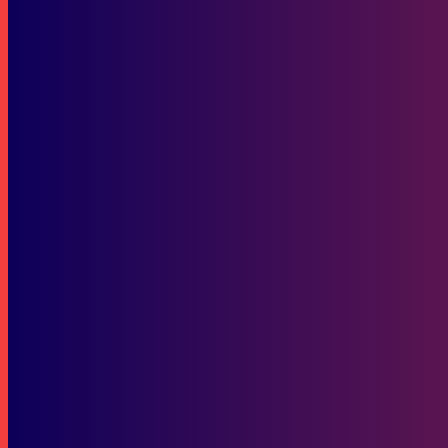
Ratusan Guru Masih Nyangkut Syarat PPPK—Kok Bisa?
Bisnis
12 Kelas Balap AHDC 2026 Resmi Digelar, Siap Cetak Pebalap Muda 
SOP Perlindungan Wartawan
Subscribe to our stories
To be updated with all the latest news, offers and special announcements.
SUBSCRIBE