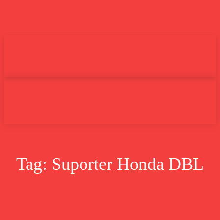
Undas.id
Lifestyle
Bisnis
Cer
Search
Tag:
Suporter Honda DBL