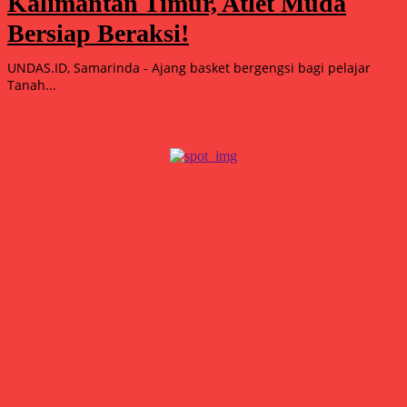
Kalimantan Timur, Atlet Muda
Bersiap Beraksi!
UNDAS.ID, Samarinda - Ajang basket bergengsi bagi pelajar
Tanah...
Popular
15.000 Mangrove Ditanam, Ekowisata Tambaksari Makin Siap
Jadi Destinasi Hijau
Agustus 5, 2026
Double Winner! Abimanyu Bintang Kuasai IHTTC 2026, Pimpin