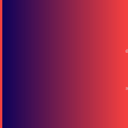
Honda Kaltim
Jangan Abaikan! 8 Cara Perawatan Motor Saat Puasa Biar Tak Tekor d
Jalan
Musik
Cuacamendung Kembali Menyapa dengan Harapan Baru Lewat “Hop
in Bitterness”
Subscribe to our stories