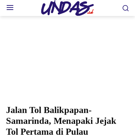
Jalan Tol Balikpapan–Samarinda atau Jalan Tol Balsam. (foto: bpjt.pu.go.id)
Jalan Tol Balikpapan-
Samarinda, Menapaki Jejak
Tol Pertama di Pulau