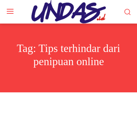
Tag:
Tips terhindar dari
penipuan online