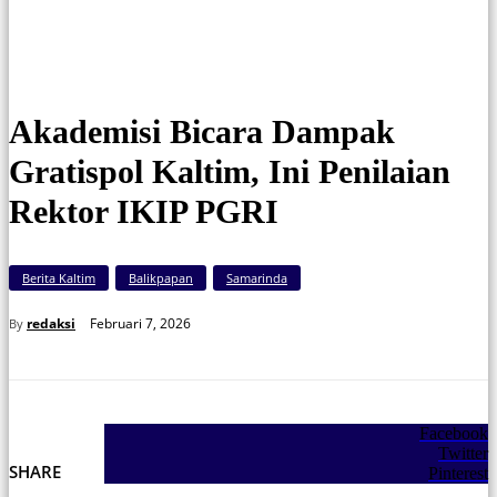
Rektor IKIP PGRI Kaltim, Dr. Suriansyah, M.Pd., menilai program Gratispol
strategis memperkuat SDM dan meningkatkan animo kuliah. (FOTO: Abe)
Akademisi Bicara Dampak
Gratispol Kaltim, Ini Penilaian
Rektor IKIP PGRI
Berita Kaltim
Balikpapan
Samarinda
Februari 7, 2026
redaksi
By
Facebook
Twitter
SHARE
Pinterest