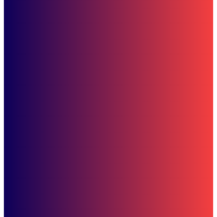
Bisnis
Jual Rumah Tanpa Perantara: Untung Besar, Bebas Ribet?
SOP Perlindungan Wartawan
Subscribe to our stories
To be updated with all the latest news, offers and special announcements.
SUBSCRIBE