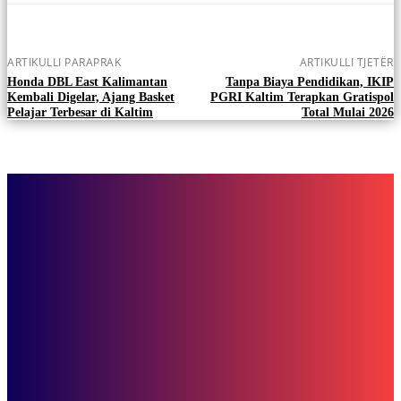
ARTIKULLI PARAPRAK
ARTIKULLI TJETËR
Honda DBL East Kalimantan
Tanpa Biaya Pendidikan, IKIP
Kembali Digelar, Ajang Basket
PGRI Kaltim Terapkan Gratispol
Pelajar Terbesar di Kaltim
Total Mulai 2026
Bisnis
Tokoh Masyarakat Serukan Keberagaman Pilihan dalam Pilkada Kalt
2024