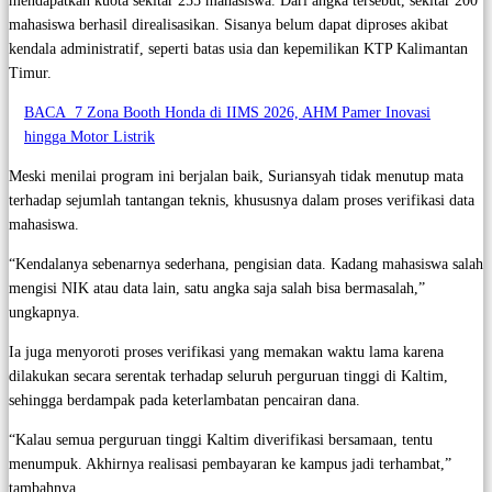
mendapatkan kuota sekitar 255 mahasiswa. Dari angka tersebut, sekitar 200
mahasiswa berhasil direalisasikan. Sisanya belum dapat diproses akibat
kendala administratif, seperti batas usia dan kepemilikan KTP Kalimantan
Timur.
BACA
7 Zona Booth Honda di IIMS 2026, AHM Pamer Inovasi
hingga Motor Listrik
Meski menilai program ini berjalan baik, Suriansyah tidak menutup mata
terhadap sejumlah tantangan teknis, khususnya dalam proses verifikasi data
mahasiswa.
“Kendalanya sebenarnya sederhana, pengisian data. Kadang mahasiswa salah
mengisi NIK atau data lain, satu angka saja salah bisa bermasalah,”
ungkapnya.
Ia juga menyoroti proses verifikasi yang memakan waktu lama karena
dilakukan secara serentak terhadap seluruh perguruan tinggi di Kaltim,
sehingga berdampak pada keterlambatan pencairan dana.
“Kalau semua perguruan tinggi Kaltim diverifikasi bersamaan, tentu
menumpuk. Akhirnya realisasi pembayaran ke kampus jadi terhambat,”
tambahnya.