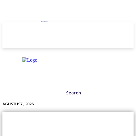
Search
AGUSTUS7 , 2026
Undas.id
Lifestyle
Bisnis
Cerita
Wisata