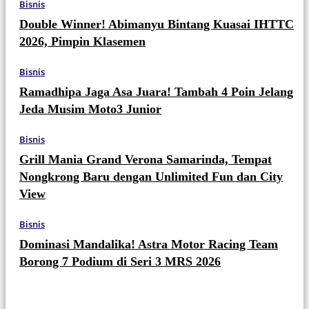
Bisnis
Double Winner! Abimanyu Bintang Kuasai IHTTC
2026, Pimpin Klasemen
Bisnis
Ramadhipa Jaga Asa Juara! Tambah 4 Poin Jelang
Jeda Musim Moto3 Junior
Bisnis
Grill Mania Grand Verona Samarinda, Tempat
Nongkrong Baru dengan Unlimited Fun dan City
View
Bisnis
Dominasi Mandalika! Astra Motor Racing Team
Borong 7 Podium di Seri 3 MRS 2026