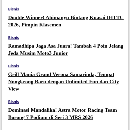
Bisnis
Double Winner! Abimanyu Bintang Kuasai IHTTC
2026, Pimpin Klasemen
Bisnis
Ramadhipa Jaga Asa Juara! Tambah 4 Poin Jelang
Jeda Musim Moto3 Junior
Bisnis
Grill Mania Grand Verona Samarinda, Tempat
Nongkrong Baru dengan Unlimited Fun dan City
View
Bisnis
Dominasi Mandalika! Astra Motor Racing Team
Borong 7 Podium di Seri 3 MRS 2026