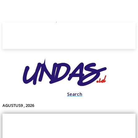
Search
AGUSTUS9 , 2026
Undas.id
Lifestyle
Bisnis
Cerita
Wisata