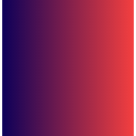
Juni 2025
Pemuda dan Olahraga
Jelang Popnas, Dispora Kaltim Gelar Serangkaian Kejuaraan
SOP Perlindungan Wartawan
Subscribe to our stories
To be updated with all the latest news, offers and special announcements.
SUBSCRIBE