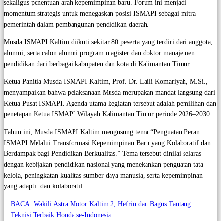
sekaligus penentuan arah kepemimpinan baru. Forum ini menjadi
momentum strategis untuk menegaskan posisi ISMAPI sebagai mitra
pemerintah dalam pembangunan pendidikan daerah.
Musda ISMAPI Kaltim diikuti sekitar 80 peserta yang terdiri dari anggota,
alumni, serta calon alumni program magister dan doktor manajemen
pendidikan dari berbagai kabupaten dan kota di Kalimantan Timur.
Ketua Panitia Musda ISMAPI Kaltim, Prof. Dr. Laili Komariyah, M.Si.,
menyampaikan bahwa pelaksanaan Musda merupakan mandat langsung dari
Ketua Pusat ISMAPI. Agenda utama kegiatan tersebut adalah pemilihan dan
penetapan Ketua ISMAPI Wilayah Kalimantan Timur periode 2026–2030.
Tahun ini, Musda ISMAPI Kaltim mengusung tema “Penguatan Peran
ISMAPI Melalui Transformasi Kepemimpinan Baru yang Kolaboratif dan
Berdampak bagi Pendidikan Berkualitas.” Tema tersebut dinilai selaras
dengan kebijakan pendidikan nasional yang menekankan penguatan tata
kelola, peningkatan kualitas sumber daya manusia, serta kepemimpinan
yang adaptif dan kolaboratif.
BACA
Wakili Astra Motor Kaltim 2, Hefrin dan Bagus Tantang
Teknisi Terbaik Honda se-Indonesia