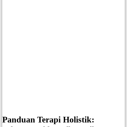
Buku Terapi Holistik, Gabungan Terapi Fisik, Mental, dan Herbal dari Selamat
Said Sanib.
Panduan Terapi Holistik: