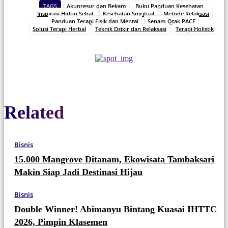
TAGS
Akupresur dan Bekam
Buku Panduan Kesehatan
Inspirasi Hidup Sehat
Kesehatan Spiritual
Metode Relaksasi
Panduan Terapi Fisik dan Mental
Senam Otak PACE
Solusi Terapi Herbal
Teknik Dzikir dan Relaksasi
Terapi Holistik
Related
Bisnis
15.000 Mangrove Ditanam, Ekowisata Tambaksari
Makin Siap Jadi Destinasi Hijau
Bisnis
Double Winner! Abimanyu Bintang Kuasai IHTTC
2026, Pimpin Klasemen