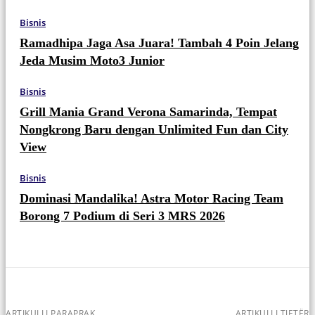
Bisnis
Ramadhipa Jaga Asa Juara! Tambah 4 Poin Jelang
Jeda Musim Moto3 Junior
Bisnis
Grill Mania Grand Verona Samarinda, Tempat
Nongkrong Baru dengan Unlimited Fun dan City
View
Bisnis
Dominasi Mandalika! Astra Motor Racing Team
Borong 7 Podium di Seri 3 MRS 2026
ARTIKULLI PARAPRAK
ARTIKULLI TJETËR