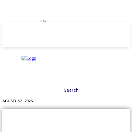
Search
AGUSTUS7 , 2026
Undas.id
Lifestyle
Bisnis
Cerita
Wisata