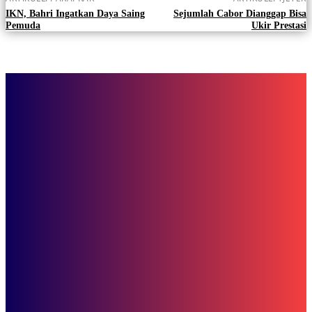
IKN, Bahri Ingatkan Daya Saing
Sejumlah Cabor Dianggap Bisa
Pemuda
Ukir Prestasi
Berita
Gugatan Ditolak MK, Rudy Mas’ud-Seno Aji Sah Jadi Gubernur Kalt
Lifestyle
Yuk, Persiapkan Diri Menyambut Hari Raya dengan Sholat Idul Fitri