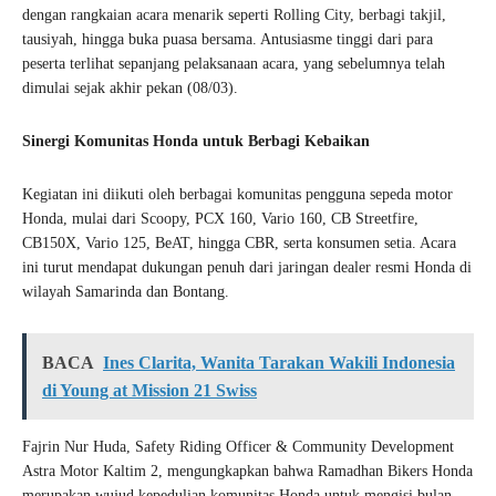
dengan rangkaian acara menarik seperti Rolling City, berbagi takjil,
tausiyah, hingga buka puasa bersama. Antusiasme tinggi dari para
peserta terlihat sepanjang pelaksanaan acara, yang sebelumnya telah
dimulai sejak akhir pekan (08/03).
Sinergi Komunitas Honda untuk Berbagi Kebaikan
Kegiatan ini diikuti oleh berbagai komunitas pengguna sepeda motor
Honda, mulai dari Scoopy, PCX 160, Vario 160, CB Streetfire,
CB150X, Vario 125, BeAT, hingga CBR, serta konsumen setia. Acara
ini turut mendapat dukungan penuh dari jaringan dealer resmi Honda di
wilayah Samarinda dan Bontang.
BACA
Ines Clarita, Wanita Tarakan Wakili Indonesia
di Young at Mission 21 Swiss
Fajrin Nur Huda, Safety Riding Officer & Community Development
Astra Motor Kaltim 2, mengungkapkan bahwa Ramadhan Bikers Honda
merupakan wujud kepedulian komunitas Honda untuk mengisi bulan