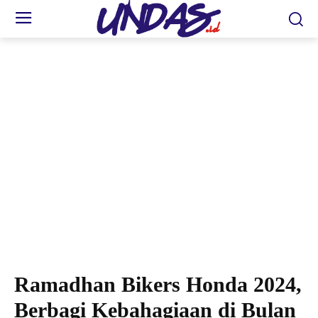
Rangkaian kegiatan Astra Motor Kaltim 2 bersama Ikatan Motor Honda Samarinda
dan Paguyuban Honda Bontang dalam kegiatan bertajuk Ramadhan Bikers Honda
yang sukses digelar pada Sabtu (15/03) lalu. (Esti)
Ramadhan Bikers Honda 2024,
Berbagi Kebahagiaan di Bulan