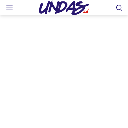
Rheza Danica (kiri) raih podium kedua di ARRC 2026 Buriram Thailand. (FOTO:
Dok. AHRT)