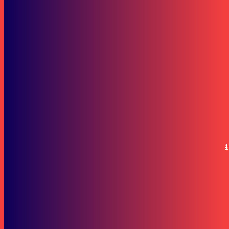
Pemuda dan Olahraga
SDM di UPTD PPO Bakal Ditingkatkan
Pemuda dan Olahraga
5 Pemuda Pelopor Terima Penghargaan di Hari Sumpah Pemuda 2024
SOP Perlindungan Wartawan
Subscribe to our stories
To be updated with all the latest news, offers and special announcements.