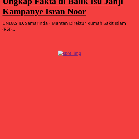
Ungkap Fakta di Balik Isu Janji
Kampanye Isran Noor
UNDAS.ID, Samarinda - Mantan Direktur Rumah Sakit Islam
(RSI)...
Popular
Astra Motor Kaltim 2 Kembali Berjaya, Raih 2 Podium AHSRIC
2026
Agustus 10, 2026
15.000 Mangrove Ditanam, Ekowisata Tambaksari Makin Siap