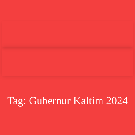
Undas.id
Lifestyle
Bisnis
Cer
Search
Tag:
Gubernur Kaltim 2024