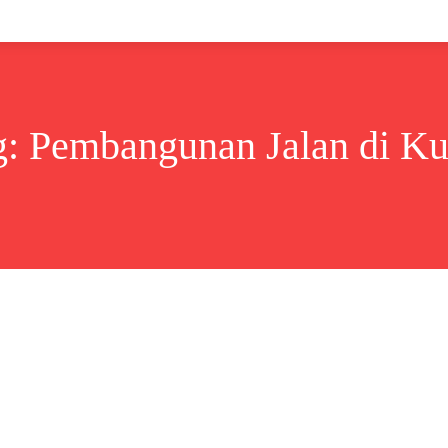
Lifestyle
Bisnis
Cerita
Wisata
Berita
g:
Pembangunan Jalan di Ku