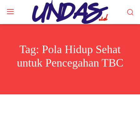
Tag:
Pola Hidup Sehat
untuk Pencegahan TBC