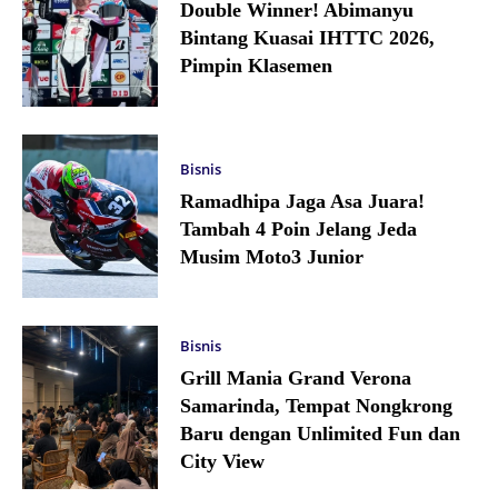
Double Winner! Abimanyu
Bintang Kuasai IHTTC 2026,
Pimpin Klasemen
Bisnis
Ramadhipa Jaga Asa Juara!
Tambah 4 Poin Jelang Jeda
Musim Moto3 Junior
Bisnis
Grill Mania Grand Verona
Samarinda, Tempat Nongkrong
Baru dengan Unlimited Fun dan
City View