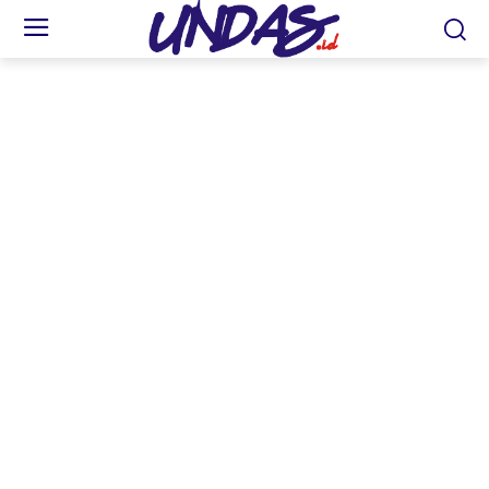
Sepeda Motormu dipakai mudik? Simak Tips berikut Agar Performa tetap Prima .
(foto: Esti)