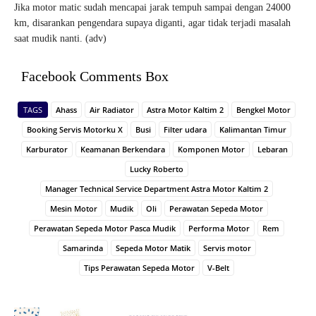
Jika motor matic sudah mencapai jarak tempuh sampai dengan 24000
km, disarankan pengendara supaya diganti, agar tidak terjadi masalah
saat mudik nanti. (adv)
Facebook Comments Box
TAGS
Ahass
Air Radiator
Astra Motor Kaltim 2
Bengkel Motor
Booking Servis Motorku X
Busi
Filter udara
Kalimantan Timur
Karburator
Keamanan Berkendara
Komponen Motor
Lebaran
Lucky Roberto
Manager Technical Service Department Astra Motor Kaltim 2
Mesin Motor
Mudik
Oli
Perawatan Sepeda Motor
Perawatan Sepeda Motor Pasca Mudik
Performa Motor
Rem
Samarinda
Sepeda Motor Matik
Servis motor
Tips Perawatan Sepeda Motor
V-Belt