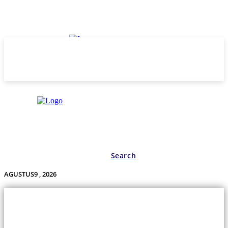
Search
AGUSTUS9 , 2026
Undas.id
Lifestyle
Bisnis
Cerita
Wisata