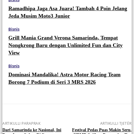
Ramadhipa Jaga Asa Juara! Tambah 4 Poin Jelang
Jeda Musim Moto3 Junior
Bisnis
Grill Mania Grand Verona Samarinda, Tempat
Nongkrong Baru dengan Unlimited Fun dan City
View
Bisnis
Dominasi Mandalika! Astra Motor Racing Team
Borong 7 Podium di Seri 3 MRS 2026
ARTIKULLI PARAPRAK
ARTIKULLI TJETËR
Dari Samarinda ke Nasional, Ini
Festival Pedas Puas Makin Seru,